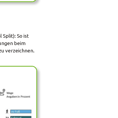
plit): So ist
rungen beim
 zu verzeichnen.