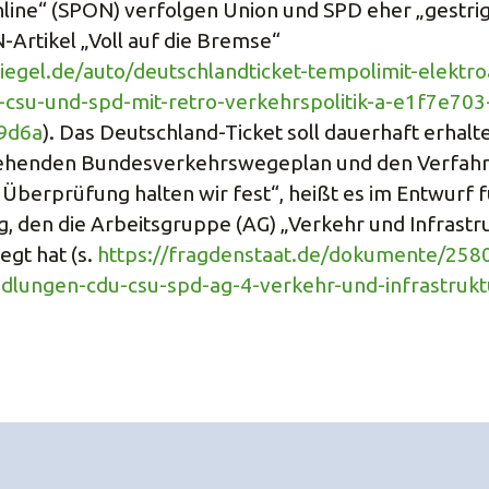
nline“ (SPON) verfolgen Union und SPD eher „gestrig
-Artikel „Voll auf die Bremse“
iegel.de/auto/deutschlandticket-tempolimit-elektro
csu-und-spd-mit-retro-verkehrspolitik-a-e1f7e70
9d6a
). Das Deutschland-Ticket soll dauerhaft erhalt
ehenden Bundesverkehrswegeplan und den Verfahre
Überprüfung halten wir fest“, heißt es im Entwurf 
g, den die Arbeitsgruppe (AG) „Verkehr und Infrastr
gt hat (s.
https://fragdenstaat.de/dokumente/258
ndlungen-cdu-csu-spd-ag-4-verkehr-und-infrastruk