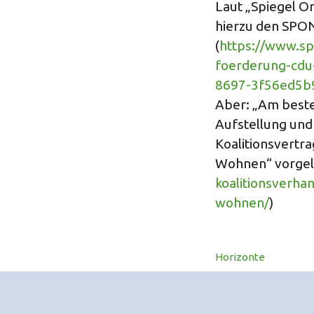
Laut „Spiegel O
hierzu den SPON
(
https://www.sp
foerderung-cdu-
8697-3f56ed5b
Aber: „Am best
Aufstellung und 
Koalitionsvertra
Wohnen“ vorgele
koalitionsverha
wohnen/
)
Horizonte