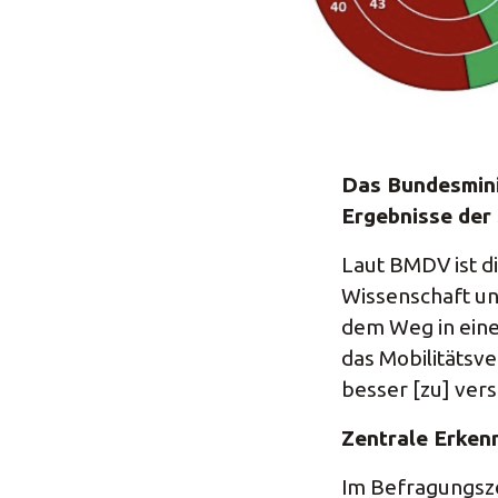
Das Bundesmini
Ergebnisse der 
Laut BMDV ist d
Wissenschaft un
dem Weg in eine 
das Mobilitätsv
besser [zu] ver
Zentrale Erken
Im Befragungsze