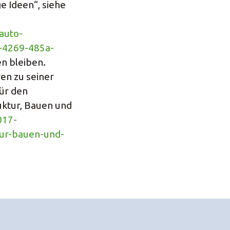
e Ideen“, siehe
auto-
3-4269-485a-
en bleiben.
n zu seiner
für den
uktur, Bauen und
017-
tur-bauen-und-