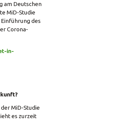
ung am Deutschen
ste MiD-Studie
 Einführung des
der Corona-
t-in-
ukunft?
 der MiD-Studie
eht es zurzeit