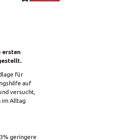
 ersten
estellt.
dlage für
ngshilfe auf
und versucht,
 im Alltag
 3% geringere