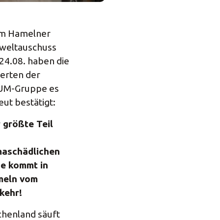
m Hamelner
eltauschuss
24.08. haben die
erten der
M-Gruppe es
eut bestätigt:
 größte Teil
maschädlichen
e kommt in
eln vom
kehr!
chenland säuft