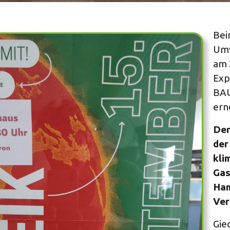
Bei
Umw
am 
Exp
BAU
ern
Der
der
kli
Gas
Ham
Ver
Gie