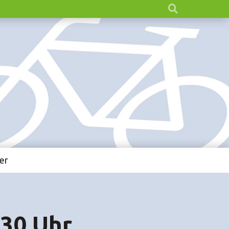
er
:30 Uhr