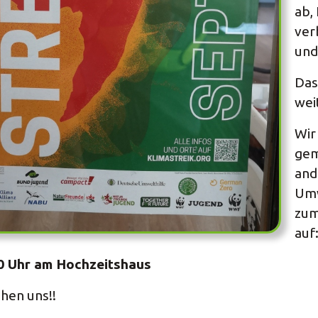
ab,
ver
und
Das
wei
Wir
gem
and
Um
zum
auf
30 Uhr am Hochzeitshaus
ehen uns!!