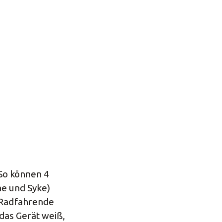
 So können 4
he und Syke)
 Radfahrende
das Gerät weiß,